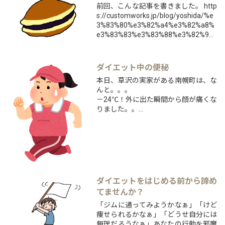
前回、こんな記事を書きました。 http
す！
s://customworks.jp/blog/yoshida/%e
この「筋肉の分解を防ぐ」と言う意味
3%83%80%e3%82%a4%e3%82%a8%
で最も効率が良いも...
e3%83%83%e3%83%88%e3%82%9
2%e3%81%af%e3%81%98%e3%82%
81%e3%82%8b%e5%8...
ダイエット中の便秘
本日、草沢の実家がある南幌町は、な
んと。。。
－24℃！外に出た瞬間から顔が痛くな
りました。。
本格的に冬！という時期ですね！ダイ
エットをスタートすると、
あれ！？いつ便をしただろう。。
と思うときは、ありませんか？ダイエ
ットには、排便が必須です。便秘と
は、体外に出したい不要物が身体に残
っている状況です！
ダイエットをはじめる前から諦め
...
てませんか？
「ジムに通ってみようかなぁ」「けど
痩せられるかなぁ」「どうせ自分には
無理だろうなぁ」あなたの行動を邪魔