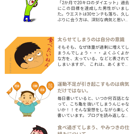
「2か月で20キロのダイエット」過去
にこの目標を達成した男性がいまし
た。ウエストは30センチも落ち、久し
ぶりに会う方は、深刻な病気と思い変
化に触れてこれなかったそうです。そ
れほどのビフォーアフターを果たした
のですから、並の努力ではなかったと
太らせてしまうのは自分の意識
思います。では、なぜこのような大き
そもそも、なぜ体重が過剰に増えてし
な目標を達成出来たの...
まうんでしょう・・・ よくふくよか
な方を、太っている、などと表されて
しまいますが、 これは、あくまでも
見た目のことです。 見た目が太ってい
るから、太ったのでしょうか？ 違い
ますよね、、なにかしらの原因がある
運動不足が引き起こすものは病気
から、結果的に太ってしまった。 た
だけではない。
だ、それだ...
毎日書いていると、いつか何百話とな
って、こち亀を抜いてしまうんじゃな
いか！！そんな妄想をしながら楽しく
書いています。ブログを読み返しなが
ら、新しい記事を書いていますが、自
分でも、自覚していなかった癖なんか
食べ過ぎてしまう、やみつきの仕
もあるもんですね(笑)・・・少し暗い