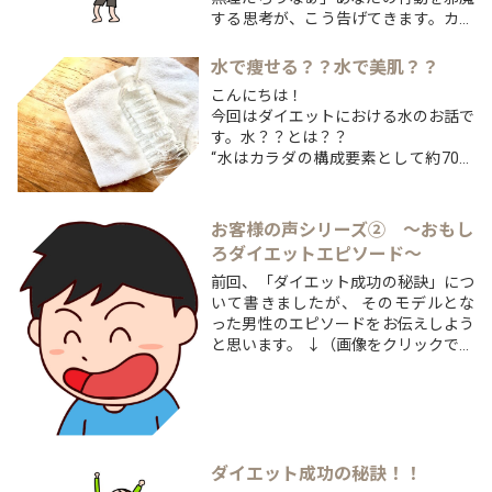
する思考が、こう告げてきます。カウ
ンセリングを行っていると、お客様の
思考が言葉となって飛び出してきま
水で痩せる？？水で美肌？？
す。もしかすると、その時点でダイエ
こんにちは！
ットは失敗しているのかもしれませ
今回はダイエットにおける水のお話で
ん。私が毎週欠かさず見てい...
す。水？？とは？？
“水はカラダの構成要素として約70％
前後を占めています”
そして水は、生命が引き起こす全ての
化学反応
お客様の声シリーズ② ～おもし
（脂肪燃焼、基礎代謝向上、消化吸
ろダイエットエピソード～
収、老廃物の代謝など）の媒体となり
前回、「ダイエット成功の秘訣」につ
ます。
いて書きましたが、 そのモデルとな
•体脂肪の20％は水分
った男性のエピソードをお伝えしよう
•筋肉の70％は水分からできていま
と思います。 ↓（画像をクリックでダ
す。...
イエット成功の秘訣！！をお読みいた
だけます。） https://customworks.jp/
column/daietto/post-20180130-...
ダイエット成功の秘訣！！