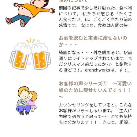
組みについて
話題にしようかと、冒頭は明るく振舞
前回の記事で少しだけ触れた、食べ物
ってみました。多くの...
について。 私たちが感じる「たくさ
ん食べたい」は、ごくごく当たり前の
感情です。 なにせ、食欲は人間の持っ
ている三大欲求の一つなのですから。
↓（画像をクリックすると記事が読め
お酒を飲むと本当に痩せないの
ます） https://customworks.jp/colum
か・・・
n/daiett...
綺麗だなぁ・・・外を眺めると、駅前
通りはライトアップされています。ま
だクリスマス前だったかな。と錯覚す
るほどです。drenchworksは、すすき
のとお隣さんの為、夜もにぎやかで
す。南の方に目をやると、ラフィラの
お客様の声シリーズ① ～可愛い
看板の矢沢永吉が誘惑をしてきます。
娘のために痩せたいんですっ！！
「プレモル飲もうぜ！」と言わんばか
～
りに、こちらを...
カウンセリングをしていると、こんな
お客様がいらっしゃいます。「主人に
内緒で通おうと思って～」とても気持
ちは分かります！！！きっと、綺麗に
なっていく姿を驚かせたいんですよ
ね？？えっ？