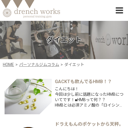
ダイエット
HOME
パーソナルジムコラム
ダイエット
GACKTも飲んでるHMB！？
こんにちは！
今回は少し前に話題になったHMBにつ
いてです！■HMBって何？？
HMBとは必須アミノ酸の「ロイシン」
の代謝物であるとの事です。
非常に複雑な説明になってしまうの
で、簡単に言ってしまうとHMBは筋肉
ドラえもんのポケットから天秤。
の分解を防ぐものだと思えばOKで