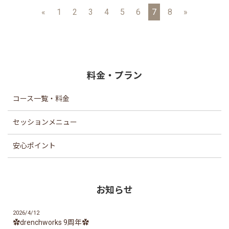
料金が高額だから言いづら
«
1
2
3
4
5
6
7
8
»
い？？・・・それについては、事務員
の僕には決定権がないので、
エライ人に値段を下げられないか...
料金・プラン
コース一覧・料金
セッションメニュー
安心ポイント
お知らせ
2026/4/12
✿drenchworks 9周年✿