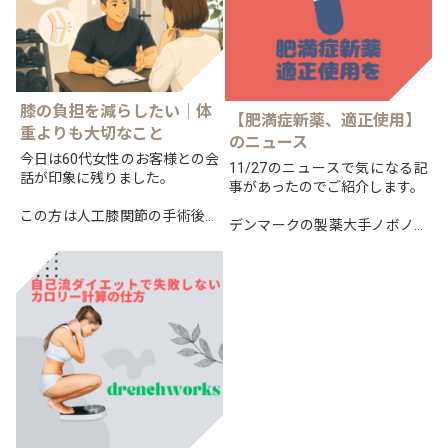
膝の負担を減らしたい｜体
【肥満症新薬、適正使用】
重よりも大切なこと
のニュース
今日は60代女性のお客様との会
11/27のニュースで気になる記
話が印象に残りました。
事があったのでご紹介します。
この方は人工膝関節の手術後、
デンマークの製薬大手ノボノル
歩行や階段の昇り降りに悩まれ
ディスクによる肥満症への新治
ていましたが、現在では以前と
療薬「ウゴービ」を巡り、
は比べものにならないほど動け
適正な使用を訴え、提言を公表
るようになっています。
したとのことです。
日本で...
そんな...