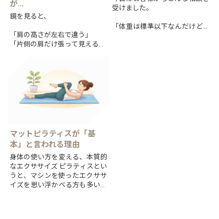
が...
受けました。
鏡を見ると、
「体重は標準以下なんだけど、
「肩の高さが左右で違う」
お腹だけキューピーみたいにぽ
「片側の肩だけ張って見える」
っこり出るんですよね。」
「肩こりがいつも同じ側に出
る」
「タイトな服を着るとお腹だけ
目立つから嫌なんです。」
そんなお悩みを抱えている方は
少なくありません。
実はこの悩み、女性だ...
実は先日、私自身の身体をチェ
ックしていて興味深い発見...
マットピラティスが「基
本」と言われる理由
身体の使い方を変える、本質的
なエクササイズ ピラティスとい
うと、マシンを使ったエクササ
イズを思い浮かべる方も多いか
もしれません。
しかし、ピラティスの原点であ
り、すべての土台になっている