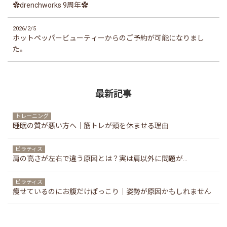
✿drenchworks 9周年✿
2026/2/5
ホットペッパービューティーからのご予約が可能になりまし
た。
最新記事
トレーニング
睡眠の質が悪い方へ｜筋トレが頭を休ませる理由
ピラティス
肩の高さが左右で違う原因とは？実は肩以外に問題が...
ピラティス
痩せているのにお腹だけぽっこり｜姿勢が原因かもしれません