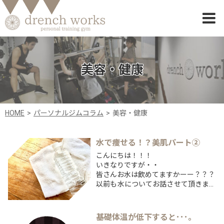
美容・健康
HOME
パーソナルジムコラム
美容・健康
水で痩せる！？美肌パート②
こんにちは！！！
いきなりですが・・
皆さんお水は飲めてますかーー？？？
以前も水についてお話させて頂きまし
たが、今回も違った効果の説明させて
頂きます！まず普段水はどれくらい飲
めてますか？？
基礎体温が低下すると･･･。
最低体重×40mlは飲みたいですね！！