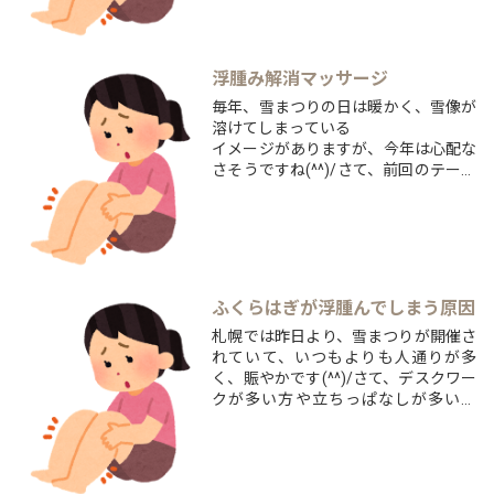
記事をかいております！トレーニング
と聞くとやりたくないと思う方もたく
さんいるかと思いますが、
手軽にできるトレーニングです！
浮腫み解消マッサージ
...
毎年、雪まつりの日は暖かく、雪像が
溶けてしまっている
イメージがありますが、今年は心配な
さそうですね(^^)/さて、前回のテーマ
は「ふくらはぎが浮腫む原因」でし
た。
《前回の記事はこちら》前回の記事で
もお話した通り、リンパには血管のよ
うに収縮をして戻す機能がないので、
ふくらはぎのポンプ作用を利用し...
ふくらはぎが浮腫んでしまう原因
札幌では昨日より、雪まつりが開催さ
れていて、いつもよりも人通りが多
く、賑やかです(^^)/さて、デスクワー
クが多い方や立ちっぱなしが多い方
は、
帰るころには、足がパンパンでだるく
なることはありませんか？
それは、疲労ももちろんありますが、