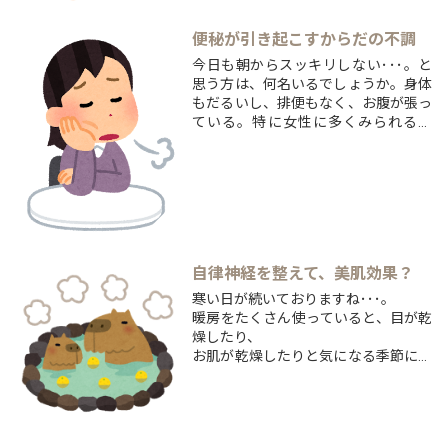
浮腫みが原因のことが多いです。ひざ
下にはリンパ管があり、老廃...
便秘が引き起こすからだの不調
今日も朝からスッキリしない･･･。と
思う方は、何名いるでしょうか。身体
もだるいし、排便もなく、お腹が張っ
ている。特に女性に多くみられる便
秘！
便秘が引き起こす身体の不調について
お話させて頂きます。便秘の主な要因
は、大きく分けて3つになります！①
直腸に便がたまる
⇒便が直腸に達していても排便の反射
が...
自律神経を整えて、美肌効果？
寒い日が続いておりますね･･･。
暖房をたくさん使っていると、目が乾
燥したり、
お肌が乾燥したりと気になる季節にな
ってきましたね･･･。
お肌を守ってくれるものは、油です！
鈴木トレーナーのブログに書いてある
オメガ３脂肪酸