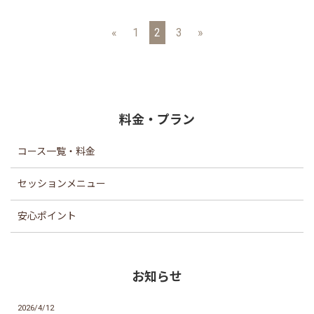
試してみてくださいね☆オメガ３の記
事さて、前回に引き続き、自律神経に
ついて書いて...
«
1
2
3
»
料金・プラン
コース一覧・料金
セッションメニュー
安心ポイント
お知らせ
2026/4/12