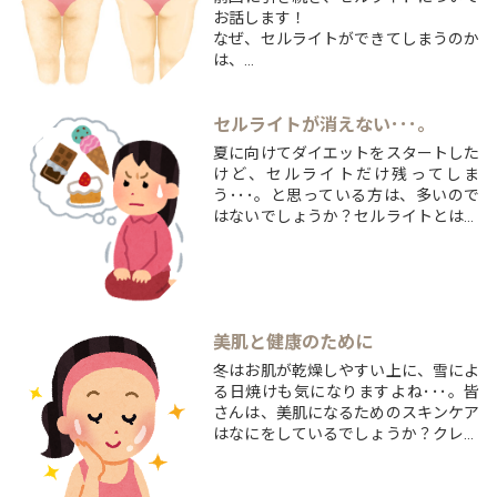
お話します！
なぜ、セルライトができてしまうのか
は、
前回の記事をみてください(*^^*)前回
の記事はこちらできてしまったセルラ
イトを除去するためには
セルライトが消えない･･･。
どうしたら良いのでしょうか？改善方
夏に向けてダイエットをスタートした
法①《セルライトの発生の原因となる
けど、セルライトだけ残ってしま
生活習慣の見直し》・5大栄養素は全
う･･･。と思っている方は、多いので
てとりつつ、...
はないでしょうか？セルライトとは、
脂肪細胞同士がくっついてしまった
り、
老廃物と脂肪細胞がくっつき固まって
しまったものと言われています。
太ももやお尻にできやすく、皮膚がポ
美肌と健康のために
コポコしたように見えます。
...
冬はお肌が乾燥しやすい上に、雪によ
る日焼けも気になりますよね･･･。皆
さんは、美肌になるためのスキンケア
はなにをしているでしょうか？クレン
ジング⇒洗顔⇒化粧水⇒乳液というよ
うにケアしている方が多いのではない
でしょうか。お肌の外につけるものは