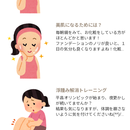
気にするのに、お食事を気にしない方
が多いのが現状です。
...
美肌になるためには？
毎朝鏡をみて、お化粧をしている方が
ほとんどかと思います！
ファンデーションのノリが良いと、１
日の気分も良くなりますよね！化粧水
や乳液、洗顔･･･。と毎日同じケアを
しているはずなのに
お肌の調子は、いつも変ってしまうの
でしょうか？悩んでいる肌荒れは、突
然ではなく少しずつ起きています！！
肌表面の表皮は...
浮腫み解消トレーニング
平昌オリンピックが始まり、夜更かし
が続いてませんか？
結果も気になりますが、体調を崩さな
いように気を付けてくださいね(^^)/前
回、前々回に引き続き、ふくらはぎの
浮腫みをテーマに