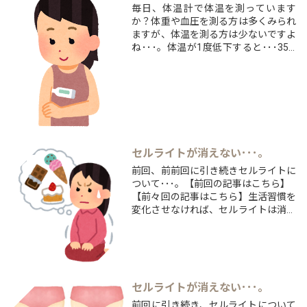
毎日、体温計で体温を測っています
水
か？体重や血圧を測る方は多くみられ
1ℓ→4weak
ますが、体温を測る方は少ないですよ
2ℓ→2weak
ね･･･。体温が1度低下すると･･･35.0
4ℓ→1weakこの⇑の表なんです
度⇒がん細胞が最も増加する
が・・・
35.5度⇒排泄機能の低下、自律神経の
...
乱れ、アレルギー症状が出現
36.0度⇒震えることにより、熱生産を
増加しようとする36....
セルライトが消えない･･･。
前回、前前回に引き続きセルライトに
ついて･･･。【前回の記事はこちら】
【前々回の記事はこちら】生活習慣を
変化させなければ、セルライトは消え
ず
むしろ増えていくということがわかっ
たと思います。エステなどのマッサー
ジを行うと、セルライトが一瞬消えた
ように思えます。
セルライトが消えない･･･｡
消えたから大丈夫！と思っている方は
多...
前回に引き続き、セルライトについて