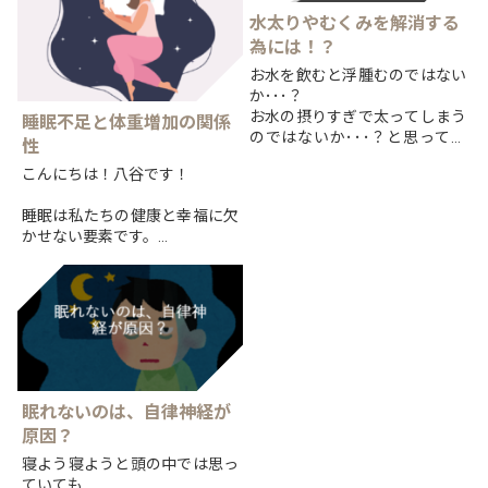
水太りやむくみを解消する
為には！？
お水を飲むと浮腫むのではない
か･･･？
お水の摂りすぎで太ってしまう
睡眠不足と体重増加の関係
のではないか･･･？と思ってい
性
る方は多いのではないでしょう
こんにちは！八谷です！
か？
水太りやむくみの解消方法を紹
睡眠は私たちの健康と幸福に欠
介していきます！【むくみ、水
かせない要素です。
太りの原因】
しかし、現代の忙しい生活やス
...
トレスの多い状況によって、多
くの人々が十分な睡眠をとるこ
とができていないのが現状で
す。
睡眠不足...
眠れないのは、自律神経が
原因？
寝よう寝ようと頭の中では思っ
ていても