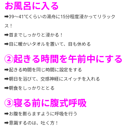
お風呂に入る
➡39～41℃くらいの湯舟に15分程度浸かってリラック
ス！
➡首までしっかりと浸かる！
➡目に暖かいタオルを置いて、目も休める
②起きる時間を午前中にする
➡起きる時間を同じ時間に設定をする
➡朝日を浴びて、交感神経にスイッチを入れる
➡朝食をしっかりととる
③寝る前に腹式呼吸
➡お腹を膨らますように呼吸を行う
➡意識するのは、吐く方！