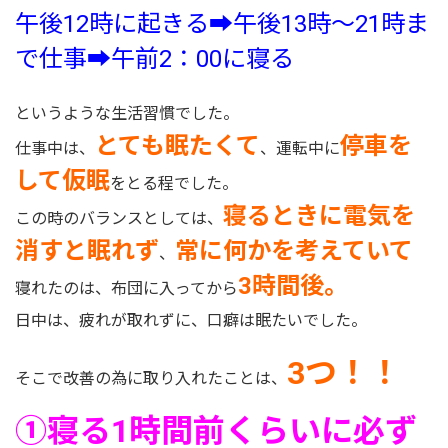
午後12時に起きる➡午後13時～21時ま
で仕事➡午前2：00に寝る
というような生活習慣でした。
とても眠たくて
停車を
仕事中は、
、運転中に
して仮眠
をとる程でした。
寝るときに電気を
この時のバランスとしては、
消すと眠れず
常に何かを考えていて
、
3時間後。
寝れたのは、布団に入ってから
日中は、疲れが取れずに、口癖は眠たいでした。
3つ！！
そこで改善の為に取り入れたことは、
①寝る1時間前くらいに必ず