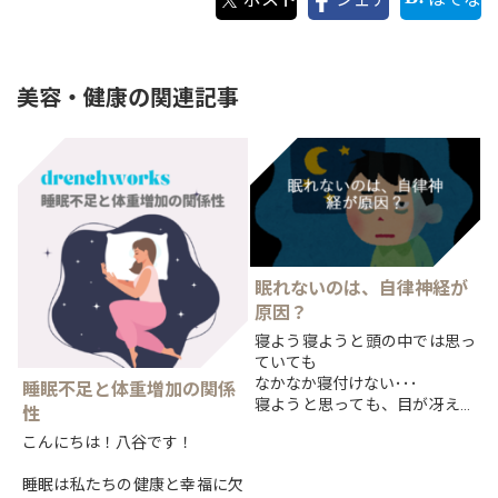
美容・健康の関連記事
眠れないのは、自律神経が
原因？
寝よう寝ようと頭の中では思っ
ていても
なかなか寝付けない･･･
睡眠不足と体重増加の関係
寝ようと思っても、目が冴えて
性
しまう･･･1度は経験したことが
こんにちは！八谷です！
あるのではないでしょうか？そ
の原因は『自律神経の乱れ』か
睡眠は私たちの健康と幸福に欠
もしれません。【自...