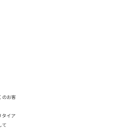
くのお客
リタイア
して