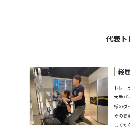
代表ト
経
トレー
大手パ
様のダ
そのお
してか