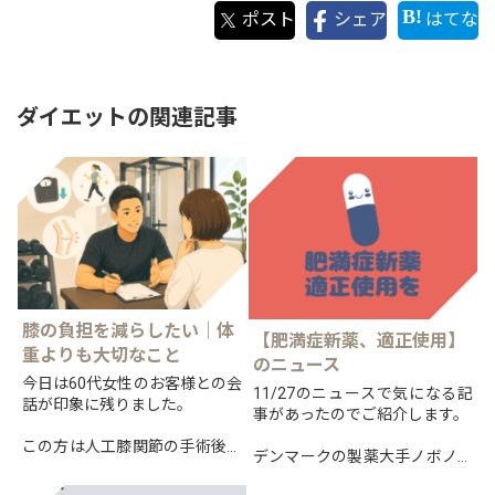
ポスト
シェア
はてな
ダイエットの関連記事
膝の負担を減らしたい｜体
【肥満症新薬、適正使用】
重よりも大切なこと
のニュース
今日は60代女性のお客様との会
11/27のニュースで気になる記
話が印象に残りました。
事があったのでご紹介します。
この方は人工膝関節の手術後、
デンマークの製薬大手ノボノル
歩行や階段の昇り降りに悩まれ
ディスクによる肥満症への新治
ていましたが、現在では以前と