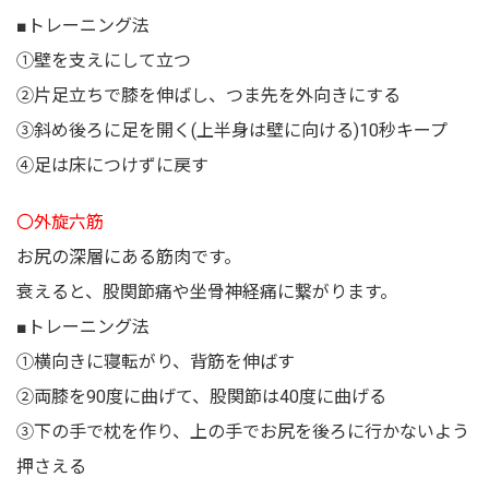
■トレーニング法
①壁を支えにして立つ
②片足立ちで膝を伸ばし、つま先を外向きにする
③斜め後ろに足を開く(上半身は壁に向ける)10秒キープ
④足は床につけずに戻す
〇外旋六筋
お尻の深層にある筋肉です。
衰えると、股関節痛や坐骨神経痛に繋がります。
■トレーニング法
①横向きに寝転がり、背筋を伸ばす
②両膝を90度に曲げて、股関節は40度に曲げる
③下の手で枕を作り、上の手でお尻を後ろに行かないよう
押さえる