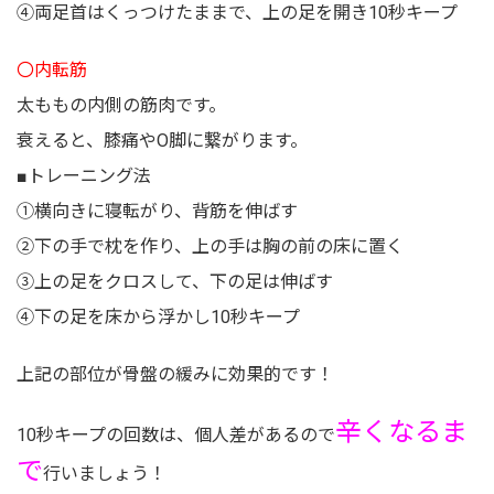
④両足首はくっつけたままで、上の足を開き10秒キープ
〇内転筋
太ももの内側の筋肉です。
衰えると、膝痛やO脚に繋がります。
■トレーニング法
①横向きに寝転がり、背筋を伸ばす
②下の手で枕を作り、上の手は胸の前の床に置く
③上の足をクロスして、下の足は伸ばす
④下の足を床から浮かし10秒キープ
上記の部位が骨盤の緩みに効果的です！
辛くなるま
10秒キープの回数は、個人差があるので
で
行いましょう！