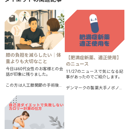
膝の負担を減らしたい｜体
【肥満症新薬、適正使用】
重よりも大切なこと
のニュース
今日は60代女性のお客様との会
11/27のニュースで気になる記
話が印象に残りました。
事があったのでご紹介します。
この方は人工膝関節の手術後、
デンマークの製薬大手ノボノル
歩行や階段の昇り降りに悩まれ
ディスクによる肥満症への新治
ていましたが、現在では以前と
療薬「ウゴービ」を巡り、
は比べものにならないほど動け
適正な使用を訴え、提言を公表
るようになっています。
したとのことです。
日本で...
そんな...