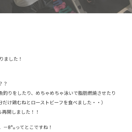
りました！
？？
、魚釣りをしたり、めちゃめちゃ泳いで脂肪燃焼させたり
自分だけ鶏むねとローストビーフを食べました・・）
ら再開しました！！
。－8㌔ってとこですね！