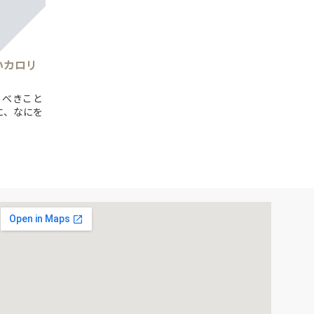
いカロリ
くべきこと
に、なにを
りあえず動
が、