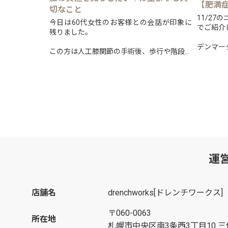
【肥満
切なこと
11/2
今日は60代女性のお客様との会話が印象に
でご紹介
残りました。
デンマー
この方は人工膝関節の手術後、歩行や階段の
る肥満症
昇り降りに悩まれていましたが、現在では以
適正な使
前とは比べものにならないほど動けるように
です。
なっています。
日本で...
そんな...
運
店舗名
drenchworks[ドレンチワークス]
〒060-0063
所在地
札幌市中央区南3条西3丁目10 三