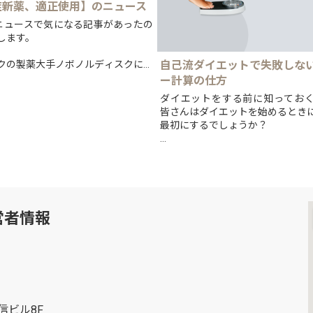
症新薬、適正使用】のニュース
7のニュースで気になる記事があったの
します。
自己流ダイエットで失敗しな
クの製薬大手ノボノルディスクによ
への新治療薬「ウゴービ」を巡り、
ー計算の仕方
用を訴え、提言を公表したとのこと
ダイエットをする前に知ってお
皆さんはダイエットを始めるとき
最初にするでしょうか？
とりあえず食事の量を減らす、と
く、それでもいいかもしれません
より効率よ...
営者情報
信ビル8F