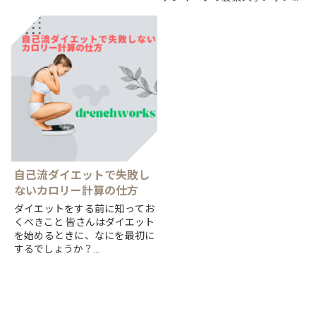
歩行や階段の昇り降りに悩まれ
ディスクによる肥満症への新治
ていましたが、現在では以前と
療薬「ウゴービ」を巡り、
は比べものにならないほど動け
適正な使用を訴え、提言を公表
るようになっています。
したとのことです。
日本で...
そんな...
自己流ダイエットで失敗し
ないカロリー計算の仕方
ダイエットをする前に知ってお
くべきこと 皆さんはダイエット
を始めるときに、なにを最初に
するでしょうか？
とりあえず食事の量を減らす、
とりあえず動く、それでもいい
かもしれませんが、
より効率よ...