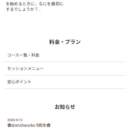
を始めるときに、なにを最初に
するでしょうか？
とりあえず食事の量を減らす、
とりあえず動く、それでもいい
かもしれませんが、
より効率よ...
料金・プラン
コース一覧・料金
セッションメニュー
安心ポイント
お知らせ
2026/4/12
✿drenchworks 9周年✿