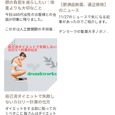
膝の負担を減らしたい｜体
【肥満症新薬、適正使用】
重よりも大切なこと
のニュース
今日は60代女性のお客様との会
11/27のニュースで気になる記
話が印象に残りました。
事があったのでご紹介します。
この方は人工膝関節の手術後、
デンマークの製薬大手ノボノル
歩行や階段の昇り降りに悩まれ
ディスクによる肥満症への新治
ていましたが、現在では以前と
療薬「ウゴービ」を巡り、
は比べものにならないほど動け
適正な使用を訴え、提言を公表
るようになっています。
したとのことです。
日本で...
そんな...
自己流ダイエットで失敗し
ないカロリー計算の仕方
ダイエットをする前に知ってお
くべきこと 皆さんはダイエット