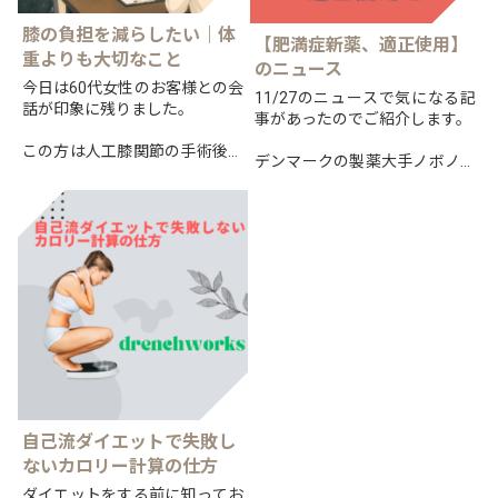
膝の負担を減らしたい｜体
【肥満症新薬、適正使用】
重よりも大切なこと
のニュース
今日は60代女性のお客様との会
11/27のニュースで気になる記
話が印象に残りました。
事があったのでご紹介します。
この方は人工膝関節の手術後、
デンマークの製薬大手ノボノル
歩行や階段の昇り降りに悩まれ
ディスクによる肥満症への新治
ていましたが、現在では以前と
療薬「ウゴービ」を巡り、
は比べものにならないほど動け
適正な使用を訴え、提言を公表
るようになっています。
したとのことです。
日本で...
そんな...
自己流ダイエットで失敗し
ないカロリー計算の仕方
ダイエットをする前に知ってお