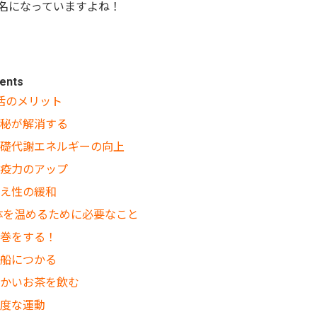
名になっていますよね！
ents
温活のメリット
1便秘が解消する
2基礎代謝エネルギーの向上
3免疫力のアップ
4冷え性の緩和
体を温めるために必要なこと
1腹巻をする！
2湯船につかる
3暖かいお茶を飲む
4適度な運動