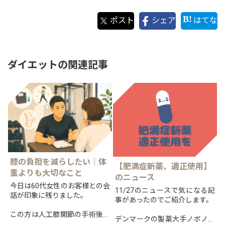
ポスト
シェア
はてな
ダイエットの関連記事
膝の負担を減らしたい｜体
【肥満症新薬、適正使用】
重よりも大切なこと
のニュース
今日は60代女性のお客様との会
11/27のニュースで気になる記
話が印象に残りました。
事があったのでご紹介します。
この方は人工膝関節の手術後、
デンマークの製薬大手ノボノル
歩行や階段の昇り降りに悩まれ