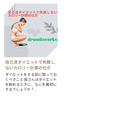
ディスクによる肥満症への新治
ていましたが、現在では以前と
療薬「ウゴービ」を巡り、
は比べものにならないほど動け
適正な使用を訴え、提言を公表
るようになっています。
したとのことです。
日本で...
そんな...
自己流ダイエットで失敗し
ないカロリー計算の仕方
ダイエットをする前に知ってお
くべきこと 皆さんはダイエット
を始めるときに、なにを最初に
するでしょうか？
とりあえず食事の量を減らす、
とりあえず動く、それでもいい
かもしれませんが、
より効率よ...