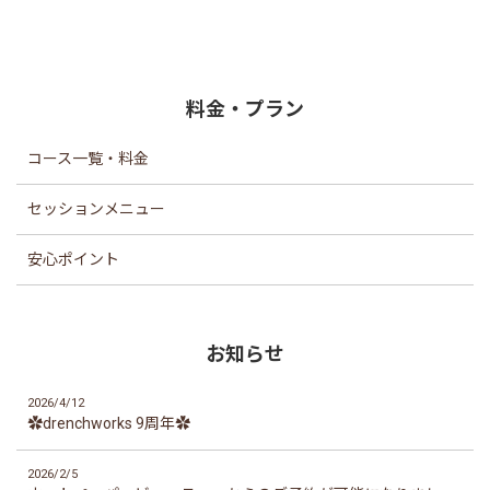
背骨へのアプローチは身長を伸ばす可
能性があり、男女問わず関心を持って
いただけました。
前回の記事を張り付けておくので、
料金・プラン
...
コース一覧・料金
セッションメニュー
安心ポイント
お知らせ
2026/4/12
✿drenchworks 9周年✿
2026/2/5