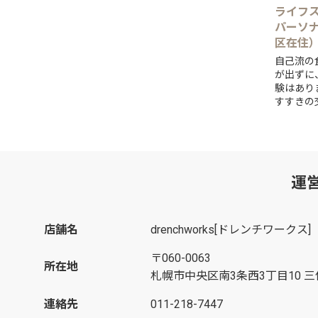
ライフ
パーソ
区在住
自己流の
が出ずに
験はあり
すすきの
イク・ピ
とを得意と
運
店舗名
drenchworks[ドレンチワークス]
〒060-0063
所在地
札幌市中央区南3条西3丁目10 三
連絡先
011-218-7447