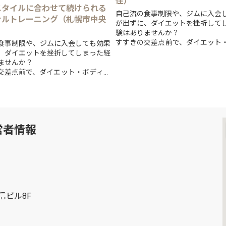
住）
スタイルに合わせて続けられる
自己流の食事制限や、ジムに入会
ナルトレーニング（札幌市中央
が出ずに、ダイエットを挫折して
）
験はありませんか？
すすきの交差点前で、ダイエット
食事制限や、ジムに入会しても効果
イク・ピラティスと、「見た目を
、ダイエットを挫折してしまった経
とを得意とする...
ませんか？
交差点前で、ダイエット・ボディメ
ラティスと、「見た目を変える」こ
する...
営者情報
信ビル8F