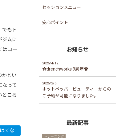
セッションメニュー
安心ポイント
。でもト
がジムに
お知らせ
てはコー
2026/4/12
✿drenchworks 9周年✿
のかとい
2026/2/5
になって
ホットペッパービューティーからの
いところ
ご予約が可能になりました。
最新記事
はてな
トレーニング