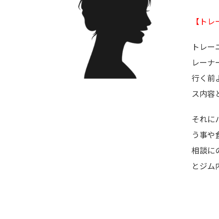
【トレ
トレー
レーナ
行く前
ス内容
それに
う事や
相談に
とジム